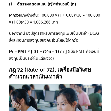
(1 + อัตราผลตอบแทน (r))^จำนวนปี (n)
จากตัวอย่างข้างต้น: 100,000 × (1 + 0.08)^30 = 100,000
× (1.08)^30 = 1,006,266 บาท
นอกจากนี้ ยังมีสูตรสำหรับการลงทุนเพิ่มเป็นประจำ (DCA)
ซึ่งสะท้อนการลงทุนของคนส่วนใหญ่ได้ดีกว่า:
FV = PMT × [ ((1 + r)^n – 1) / r ]
(เมื่อ PMT คือเงินที่
ลงทุนเป็นประจำในแต่ละงวด)
กฎ 72 (Rule of 72): เครื่องมือวิเศษ
คำนวณเวลาเงินเท่าตัว