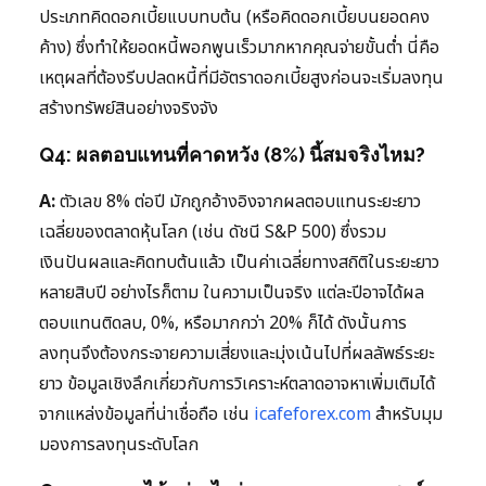
ประเภทคิดดอกเบี้ยแบบทบต้น (หรือคิดดอกเบี้ยบนยอดคง
ค้าง) ซึ่งทำให้ยอดหนี้พอกพูนเร็วมากหากคุณจ่ายขั้นต่ำ นี่คือ
เหตุผลที่ต้องรีบปลดหนี้ที่มีอัตราดอกเบี้ยสูงก่อนจะเริ่มลงทุน
สร้างทรัพย์สินอย่างจริงจัง
Q4: ผลตอบแทนที่คาดหวัง (8%) นี้สมจริงไหม?
A:
ตัวเลข 8% ต่อปี มักถูกอ้างอิงจากผลตอบแทนระยะยาว
เฉลี่ยของตลาดหุ้นโลก (เช่น ดัชนี S&P 500) ซึ่งรวม
เงินปันผลและคิดทบต้นแล้ว เป็นค่าเฉลี่ยทางสถิติในระยะยาว
หลายสิบปี อย่างไรก็ตาม ในความเป็นจริง แต่ละปีอาจได้ผล
ตอบแทนติดลบ, 0%, หรือมากกว่า 20% ก็ได้ ดังนั้นการ
ลงทุนจึงต้องกระจายความเสี่ยงและมุ่งเน้นไปที่ผลลัพธ์ระยะ
ยาว ข้อมูลเชิงลึกเกี่ยวกับการวิเคราะห์ตลาดอาจหาเพิ่มเติมได้
จากแหล่งข้อมูลที่น่าเชื่อถือ เช่น
icafeforex.com
สำหรับมุม
มองการลงทุนระดับโลก