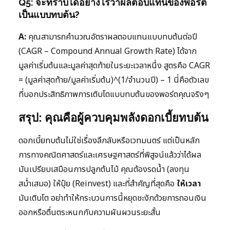
Q5: จะทราบได้อย่างไรว่าผลตอบแทนของพอร์ต
เป็นแบบทบต้น?
A:
คุณสามารถคำนวณอัตราผลตอบแทนแบบทบต้นต่อปี
(CAGR – Compound Annual Growth Rate) ได้จาก
มูลค่าเริ่มต้นและมูลค่าสุดท้ายในระยะเวลาหนึ่ง สูตรคือ CAGR
= (มูลค่าสุดท้าย/มูลค่าเริ่มต้น)^(1/จำนวนปี) – 1 นี่คือตัวเลข
ที่บอกประสิทธิภาพการเติบโตแบบทบต้นของพอร์ตคุณจริงๆ
สรุป: คุณคือผู้ควบคุมพลังดอกเบี้ยทบต้น
ดอกเบี้ยทบต้นไม่ใช่เรื่องลึกลับหรือเวทมนตร์ แต่เป็นหลัก
การทางคณิตศาสตร์และเศรษฐศาสตร์ที่พิสูจน์แล้วว่าได้ผล
มันเปรียบเสมือนการปลูกต้นไม้ คุณต้องรดน้ำ (ลงทุน
สม่ำเสมอ) ให้ปุ๋ย (Reinvest) และที่สำคัญที่สุดคือ
ให้เวลา
มันเติบโต อย่าทำให้กระบวนการนี้หยุดชะงักด้วยการถอนเงิน
ออกหรือตื่นตระหนกกับความผันผวนระยะสั้น