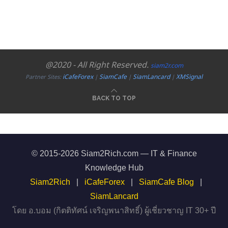
@2020 - All Right Reserved.
siam2r.com
iCafeForex
SiamCafe
SiamLancard
XMSignal
Partner Sites:
|
|
|
BACK TO TOP
© 2015-2026 Siam2Rich.com — IT & Finance
Knowledge Hub
Siam2Rich
|
iCafeForex
|
SiamCafe Blog
|
SiamLancard
โดย อ.บอม (กิตติทัศน์ เจริญพนาสิทธิ์) ผู้เชี่ยวชาญ IT 30+ ปี