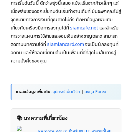
การเริ่มต้นวันนี้ ดีกว่าพรุ่งนี้เสมอ แม้จะเริ่มจากก้าวเล็กๆ แต่
เมื่อพลังของดอกเบี้ยทบต้นเริ่มทำงานเต็มที่ มันจะพาคุณไปสู่
จุดหมายทางการเงินที่คุณคาดไม่ถึง ศึกษาข้อมูลเพิ่มเติม
เกี่ยวกับเครื่องมือการลงทุนได้ที่
siamcafe.net
และสำหรับ
การวางแผนการใช้จ่ายและออมเงินอย่างชาญฉลาด สามารถ
ติดตามบทความได้ที่
siamlancard.com
จงเป็นนักลงทุนที่
อดทน และให้ดอกเบี้ยทบต้นเป็นเพื่อนที่ดีที่สุดในเส้นทางสู่
ความมั่งคั่งของคุณ
แหล่งข้อมูลเพิ่มเติม:
อุปกรณ์เน็ตเวิร์ก
|
ลงทุน Forex
📚 บทความที่เกี่ยวข้อง
Remote Work สำหรับคน IT หางานที่ไหน