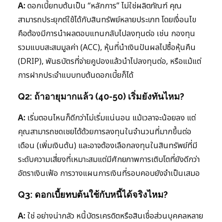
A:
ดอกเบี้ยทบต้นเป็น “หลักการ” ไม่ใช่ผลิตภัณฑ์ คุณ
สามารถประยุกต์ใช้ได้กับสินทรัพย์หลายประเภท โดยเงื่อนไข
คือต้องมีการนำผลตอบแทนกลับไปลงทุนต่อ เช่น กองทุน
รวมแบบสะสมมูลค่า (ACC), หุ้นที่นำเงินปันผลไปซื้อหุ้นคืน
(DRIP), พันธบัตรที่จ่ายคูปองแล้วนำไปลงทุนต่อ, หรือแม้แต่
การฝากประจำแบบทบต้นดอกเบี้ยก็ได้
Q2: ถ้าอายุมากแล้ว (40-50) เริ่มยังทันไหม?
A:
เริ่มตอนไหนก็ดีกว่าไม่เริ่มแน่นอน แม้เวลาจะน้อยลง แต่
คุณสามารถชดเชยได้ด้วยการลงทุนในจำนวนที่มากขึ้นต่อ
เดือน (เพิ่มเงินต้น) และอาจต้องเลือกลงทุนในสินทรัพย์ที่มี
ระดับความเสี่ยงที่เหมาะสมแต่มีศักยภาพการเติบโตที่ยังดีกว่า
อัตราเงินเฟ้อ การวางแผนการเงินที่รอบคอบยังจำเป็นเสมอ
Q3: ดอกเบี้ยทบต้นใช้กับหนี้ได้จริงไหม?
A:
ใช่ อย่างน่ากลัว หนี้บัตรเครดิตหรือสินเชื่อส่วนบุคคลหลาย