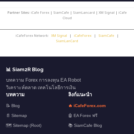
Partner Sites:
iCafe Forex
|
SiamCafe
|
SiamLancard
|
XM Signal
|
iCafe
Cloud
iCafeForex Network:
XM Signal
|
iCafeForex
|
SiamCafe
|
SiamLanCard
📊 Siam2R Blog
บทความ Forex การลงทุน EA Robot
วิเคราะห์ตลาด เทคโนโลยีการเงิน
บทความ
ลิงก์แนะนำ
📝 Blog
🔥 iCafeForex.com
📄 Sitemap
🤖 EA Forex ฟรี
🗺️ Sitemap (Root)
📚 SiamCafe Blog