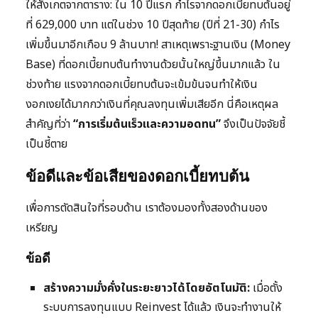
ให้สังเกตจากตาราง: ใน 10 ปีแรก กำไรจากดอกเบี้ยทบต้นอยู่
ที่ 629,000 บาท แต่ในช่วง 10 ปีสุดท้าย (ปีที่ 21-30) กำไร
เพิ่มขึ้นมาอีกเกือบ 9 ล้านบาท! สาเหตุเพราะฐานเงิน (Money
Base) ที่ดอกเบี้ยทบต้นทำงานด้วยนั้นใหญ่ขึ้นมากแล้ว ใน
ช่วงท้าย แรงจากดอกเบี้ยทบต้นจะเข้มข้นจนทำให้เงิน
งอกเงยได้มากกว่าเงินที่คุณลงทุนเพิ่มเสียอีก นี่คือเหตุผล
สำคัญที่ว่า
“การเริ่มต้นเร็วและความอดทน”
จึงเป็นปัจจัยชี้
เป็นชี้ตาย
ข้อดีและข้อเสียของดอกเบี้ยทบต้น
เพื่อการตัดสินใจที่รอบด้าน เราต้องมองทั้งสองด้านของ
เหรียญ
ข้อดี
สร้างความมั่งคั่งในระยะยาวได้โดยอัตโนมัติ:
เมื่อตั้ง
ระบบการลงทุนแบบ Reinvest ได้แล้ว เงินจะทำงานให้