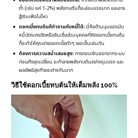
อ่อนไหวต่ออัตราผลตอบแทน:
หากอัตราผลตอบแทน
ต่ำ (เช่น แค่ 1-2%) พลังทบต้นก็จะอ่อนแรงมาก และอาจ
สู้เงินเฟ้อไม่ไหว
ดอกเบี้ยทบต้นก็ทำงานกับหนี้ได้:
นี่คือด้านมุมของมัน
หนี้บัตรเครดิตหรือสินเชื่อส่วนบุคคลที่คิดดอกเบี้ยทบต้น
ก็จะทำให้คุณจ่ายดอกเบี้ยถัวๆ เยอะขึ้นเช่นกัน
ต้องการความสม่ำเสมอสูง:
การถอนเงินออกจากระบบ
ก่อนถึงจุดเปลี่ยน จะทำลายพลังทบต้นอย่างรุนแรง และ
ผลลัพธ์สุดท้ายจะต่างกันมาก
วิธีใช้ดอกเบี้ยทบต้นให้เต็มพลัง 100%