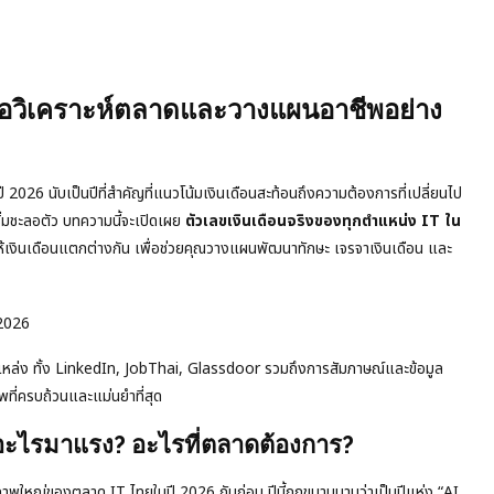
่มือวิเคราะห์ตลาดและวางแผนอาชีพอย่าง
26 นับเป็นปีที่สำคัญที่แนวโน้มเงินเดือนสะท้อนถึงความต้องการที่เปลี่ยนไป
ริ่มชะลอตัว บทความนี้จะเปิดเผย
ตัวเลขเงินเดือนจริงของทุกตำแหน่ง IT ใน
ำให้เงินเดือนแตกต่างกัน เพื่อช่วยคุณวางแผนพัฒนาทักษะ เจรจาเงินเดือน และ
 2026
หล่ง ทั้ง LinkedIn, JobThai, Glassdoor รวมถึงการสัมภาษณ์และข้อมูล
พที่ครบถ้วนและแม่นยำที่สุด
อะไรมาแรง? อะไรที่ตลาดต้องการ?
ภาพใหญ่ของตลาด IT ไทยในปี 2026 กันก่อน ปีนี้ถูกขนานนามว่าเป็นปีแห่ง “AI