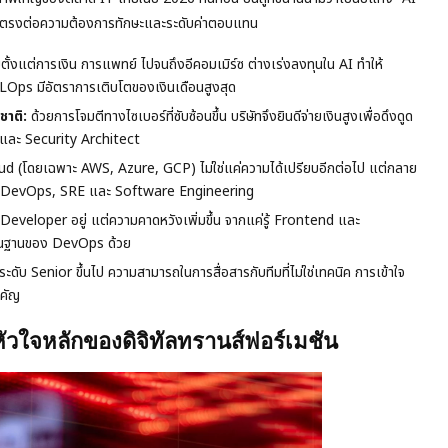
ยตรงต่อความต้องการทักษะและระดับค่าตอบแทน
ั้งแต่การเงิน การแพทย์ ไปจนถึงอีคอมเมิร์ซ ต่างเร่งลงทุนใน AI ทำให้
Ops มีอัตราการเติบโตของเงินเดือนสูงสุด
าติ:
ด้วยการโจมตีทางไซเบอร์ที่ซับซ้อนขึ้น บริษัทจึงยินดีจ่ายเงินสูงเพื่อดึงดูด
 และ Security Architect
oud (โดยเฉพาะ AWS, Azure, GCP) ไม่ใช่แค่ความได้เปรียบอีกต่อไป แต่กลาย
าย DevOps, SRE และ Software Engineering
eveloper อยู่ แต่ความคาดหวังเพิ่มขึ้น จากแค่รู้ Frontend และ
ื้นฐานของ DevOps ด้วย
ดับ Senior ขึ้นไป ความสามารถในการสื่อสารกับทีมที่ไม่ใช่เทคนิค การเข้าใจ
ำคัญ
วใจหลักของดิจิทัลทรานส์ฟอร์เมชัน