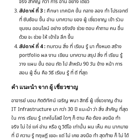
จริง สำคัญ กว่า การ อ่าน อย่าง เดียว
สัปดาห์ ที่ 3 :
ศึกษา เทคนิค ขั้น กลาง ลอง ทำ โปรเจกต์
ที่ ซับซ้อน ขึ้น อ่าน บทความ ของ ผู้ เชี่ยวชาญ เข้า ร่วม
ชุมชน ออนไลน์ อย่าง จริงจัง ช่วย ตอบ คำถาม คน อื่น
ด้วย จะ ช่วย ให้ เข้าใจ ลึก ขึ้น
สัปดาห์ ที่ 4 :
ทบทวน สิ่ง ที่ เรียน รู้ มา ทั้งหมด สร้าง
portfolio ผล งาน เขียน บทความ สรุป สิ่ง ที่ เรียน รู้
วาง แผน ขั้น ตอน ถัด ไป สำหรับ 90 วัน ข้าง หน้า การ
สอน ผู้ อื่น คือ วิธี เรียน รู้ ที่ ดี ที่สุด
คำ แนะนำ จาก ผู้ เชี่ยวชาญ
อาจารย์ บอม กิตติทัศน์ เจริญ พนา สิทธิ์ ผู้ เชี่ยวชาญ ด้าน
IT Infrastructure มา กว่า 30 ปี แนะนำ ว่า สิ่ง สำคัญ ที่สุด
ใน การ เรียน รู้ เทคโนโลยี ใดๆ ก็ ตาม คือ ต้อง ลงมือ ทำ
จริง ไม่ ใช่ แค่ อ่าน หรือ ดู วิดีโอ เท่านั้น ผม เห็น คน มากมาย
ที่ มี ความ รู้ ทฤษฎี เยอะ แต่ ไม่ เคย ลงมือ ทำ สุดท้าย ก็ ไม่ ได้