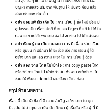
ขั้น สูง เร็วๆ แต่ ไม่ มี พื้นฐาน ที่ แข็งแกร่ง ทำให้ เจอ
ปัญหา ภายหลัง เริ่ม จาก พื้นฐาน ให้ มั่นคง ก่อน แล้ว
ค่อย ต่อ ยอด ทีละ ขั้น
อย่า ยอมแพ้ เร็ว เกิน ไป :
การ เรียน รู้ สิ่ง ใหม่ ย่อม มี
อุปสรรค เป็น เรื่อง ปกติ ที่ จะ เจอ ปัญหา ที่ แก้ ไม่ ได้ ใน
ตอน แรก แต่ ถ้า พยายาม ต่อ ไป จะ ผ่าน ไป ได้ แน่นอน
อย่า เรียน รู้ คน เดียว ตลอด :
การ มี เพื่อน ร่วม เรียน
หรือ ชุมชน ที่ ปรึกษา ได้ จะ ช่วย เร่ง การ เรียน รู้ ได้
อย่าง มาก และ ลด ความ เหงา ใน การ เรียน รู้ ด้วย
อย่า ลอก งาน โดย ไม่ เข้าใจ :
การ copy paste โค้ด
หรือ วิธี การ โดย ไม่ เข้าใจ ว่า มัน ทำ งาน อย่างไร จะ ไม่
ช่วย ให้ พัฒนา ทักษะ ได้ เลย ต้อง เข้าใจ ก่อน
สรุป ท้าย บทความ
เรื่อง นี้ เป็น หัว ข้อ ที่ มี ความ สำคัญ อย่าง มาก ใน ยุค
ปัจจุบัน ไม่ ว่า คุณ จะ เป็น นัก ศึกษา ผู้ เริ่มต้น หรือ ผู้ ที่ มี