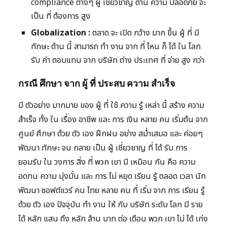
compliance ต่างๆ ผู้ เชี่ยวชาญ ด้าน ความ ปลอดภัย จะ
เป็น ที่ ต้องการ สูง
Globalization :
ตลาด จะ เปิด กว้าง มาก ขึ้น ผู้ ที่ มี
ทักษะ ด้าน นี้ สามารถ ทำ งาน จาก ที่ ไหน ก็ ได้ ใน โลก
รับ ค่า ตอบแทน จาก บริษัท ต่าง ประเทศ ที่ จ่าย สูง กว่า
กรณี ศึกษา จาก ผู้ ที่ ประสบ ความ สำเร็จ
มี ตัวอย่าง มากมาย ของ ผู้ ที่ ใช้ ความ รู้ เหล่า นี้ สร้าง ความ
สำเร็จ ทั้ง ใน เรื่อง อาชีพ และ การ เงิน หลาย คน เริ่มต้น จาก
ศูนย์ ศึกษา ด้วย ตัว เอง ฝึกฝน อย่าง สม่ำเสมอ และ ค่อยๆ
พัฒนา ทักษะ จน กลาย เป็น ผู้ เชี่ยวชาญ ที่ ได้ รับ การ
ยอมรับ ใน วงการ สิ่ง ที่ พวก เขา มี เหมือน กัน คือ ความ
อดทน ความ มุ่งมั่น และ การ ไม่ หยุด เรียน รู้ ตลอด เวลา นัก
พัฒนา ซอฟต์แวร์ คน ไทย หลาย คน ที่ เริ่ม จาก การ เรียน รู้
ด้วย ตัว เอง ปัจจุบัน ทำ งาน ให้ กับ บริษัท ระดับ โลก มี ราย
ได้ หลัก แสน ถึง หลัก ล้าน บาท ต่อ เดือน พวก เขา ไม่ ได้ เก่ง