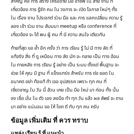
สำคัญ คือ การ สร้าง เครือข่าย มือ อาชีพ ใน สาย งาน ที่
เกี่ยวข้อง การ รู้จัก คน ใน วงการ จะ เปิด โอกาส ใหม่ๆ ทั้ง
ใน เรื่อง งาน โปรเจกต์ ร่วม มือ และ การ แลกเปลี่ยน ความ รู้
ลอง เข้า ร่วม งาน สัมมนา meetup หรือ conference ที่
เกี่ยวข้อง จะ ได้ พบ ผู้ คน ที่ มี ความ สนใจ เดียวกัน
ท้ายที่สุด ขอ ย้ำ อีก ครั้ง ว่า การ เรียน รู้ ไม่ มี ทาง ลัด ที่
แท้จริง สิ่ง ที่ ดู เหมือน ทาง ลัด มัก จะ กลาย เป็น ทาง อ้อม
ใน ภายหลัง การ เรียน รู้ อย่าง เป็น ระบบ ตั้งแต่ พื้นฐาน จะ
ช่วย ให้ คุณ มี ฐาน ที่ แข็งแกร่ง สำหรับ การ ต่อ ยอด ใน
อนาคต อย่า ท้อแท้ ถ้า เจอ อุปสรรค เพราะ ทุก คน ที่
เชี่ยวชาญ ใน วัน นี้ ล้วน เคย เป็น มือ ใหม่ มา ก่อน ทั้ง นั้น
จง เชื่อ มั่น ใน ตัว เอง ลงมือ ทำ ทุก วัน แล้ว ผล ลัพธ์ จะ ตาม
มา อย่าง แน่นอน ขอ ให้ โชค ดี กับ ทุก คน ครับ
ข้อมูล เพิ่มเติม ที่ ควร ทราบ
แหล่ง เรียน รู้ ที่ แนะนำ