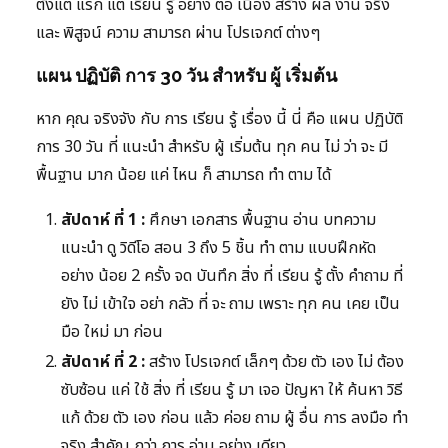
ตั้งแต่ แรก แต่ เรียน รู้ อย่าง ต่อ เนื่อง สร้าง ผล งาน จริง
และ พิสูจน์ ความ สามารถ ผ่าน โปรเจกต์ ต่างๆ
แผน ปฏิบัติ การ 30 วัน สำหรับ ผู้ เริ่มต้น
หาก คุณ จริงจัง กับ การ เรียน รู้ เรื่อง นี้ นี่ คือ แผน ปฏิบัติ
การ 30 วัน ที่ แนะนำ สำหรับ ผู้ เริ่มต้น ทุก คน ไม่ ว่า จะ มี
พื้นฐาน มาก น้อย แค่ ไหน ก็ สามารถ ทำ ตาม ได้
สัปดาห์ ที่ 1 :
ศึกษา เอกสาร พื้นฐาน อ่าน บทความ
แนะนำ ดู วิดีโอ สอน 3 ถึง 5 ชิ้น ทำ ตาม แบบฝึกหัด
อย่าง น้อย 2 ครั้ง จด บันทึก สิ่ง ที่ เรียน รู้ ตั้ง คำถาม ที่
ยัง ไม่ เข้าใจ อย่า กลัว ที่ จะ ถาม เพราะ ทุก คน เคย เป็น
มือ ใหม่ มา ก่อน
สัปดาห์ ที่ 2 :
สร้าง โปรเจกต์ เล็กๆ ด้วย ตัว เอง ไม่ ต้อง
ซับซ้อน แค่ ใช้ สิ่ง ที่ เรียน รู้ มา เจอ ปัญหา ให้ ค้นหา วิธี
แก้ ด้วย ตัว เอง ก่อน แล้ว ค่อย ถาม ผู้ อื่น การ ลงมือ ทำ
จริง สำคัญ กว่า การ อ่าน อย่าง เดียว