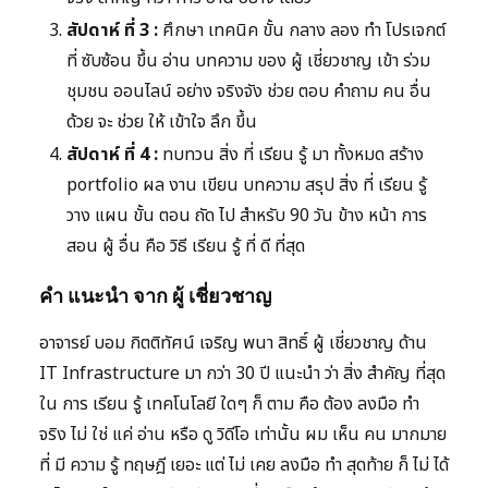
สัปดาห์ ที่ 3 :
ศึกษา เทคนิค ขั้น กลาง ลอง ทำ โปรเจกต์
ที่ ซับซ้อน ขึ้น อ่าน บทความ ของ ผู้ เชี่ยวชาญ เข้า ร่วม
ชุมชน ออนไลน์ อย่าง จริงจัง ช่วย ตอบ คำถาม คน อื่น
ด้วย จะ ช่วย ให้ เข้าใจ ลึก ขึ้น
สัปดาห์ ที่ 4 :
ทบทวน สิ่ง ที่ เรียน รู้ มา ทั้งหมด สร้าง
portfolio ผล งาน เขียน บทความ สรุป สิ่ง ที่ เรียน รู้
วาง แผน ขั้น ตอน ถัด ไป สำหรับ 90 วัน ข้าง หน้า การ
สอน ผู้ อื่น คือ วิธี เรียน รู้ ที่ ดี ที่สุด
คำ แนะนำ จาก ผู้ เชี่ยวชาญ
อาจารย์ บอม กิตติทัศน์ เจริญ พนา สิทธิ์ ผู้ เชี่ยวชาญ ด้าน
IT Infrastructure มา กว่า 30 ปี แนะนำ ว่า สิ่ง สำคัญ ที่สุด
ใน การ เรียน รู้ เทคโนโลยี ใดๆ ก็ ตาม คือ ต้อง ลงมือ ทำ
จริง ไม่ ใช่ แค่ อ่าน หรือ ดู วิดีโอ เท่านั้น ผม เห็น คน มากมาย
ที่ มี ความ รู้ ทฤษฎี เยอะ แต่ ไม่ เคย ลงมือ ทำ สุดท้าย ก็ ไม่ ได้