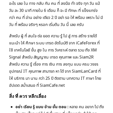
อะไร เลย ใน ทาง กลับ กัน คน ที่ ลงมือ ทำ จริง ทุก วัน แม้
วัน ละ 30 นาที ภายใน 6 เดือน ก็ จะ มี ทักษะ ที่ แข็งแกร่ง
กว่า คน ที่ อ่าน อย่าง เดียว 2 ปี อย่า รอ ให้ พร้อม เพราะ ไม่ มี
วัน ที่ พร้อม จริงๆ หรอก เริ่มต้น วัน นี้ เลย ครับ
สำหรับ ผู้ ที่ สนใจ ต่อ ยอด ความ รู้ ไป สู่ การ สร้าง รายได้
แนะนำ ให้ ศึกษา ระบบ เทรด อัตโนมัติ จาก iCafeForex ที่
ใช้ เทคโนโลยี ขั้น สูง ใน การ วิเคราะห์ ตลาด รวม ถึง XM
Signal สำหรับ สัญญาณ เทรด คุณภาพ และ Siam2R
สำหรับ ความ รู้ เรื่อง การ เงิน การ ลงทุน แบบ ครบ วงจร
อุปกรณ์ IT คุณภาพ สามารถ หา ได้ จาก SiamLanCard ที่
ให้ บริการ มา นาน กว่า 25 ปี ติดตาม บทความ IT ภาษา ไทย
อัปเดต สม่ำเสมอ ที่ SiamCafe.net
สิ่ง ที่ ควร หลีกเลี่ยง
อย่า เรียน รู้ แบบ ข้าม ขั้น ตอน :
หลาย คน อยาก ไป ถึง