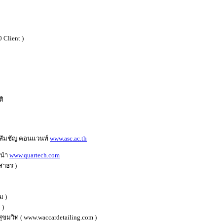
0 Client )
ติ
สสัมชัญ คอนแวนท์
www.
asc.ac.th
้นนำ
www.quartech.com
สาธร
)
ม
)
ง
)
สุขมวิท
(
www.waccardetailing.com
)