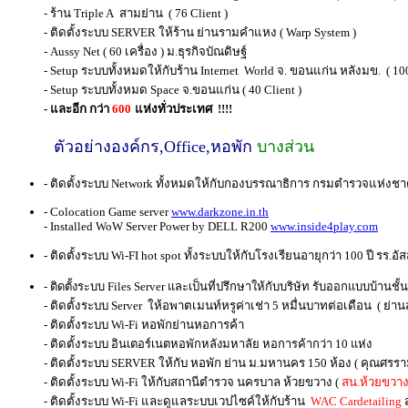
-
ร้าน
Triple A
สามย่าน
( 76 Client )
-
ติดตั้งระบบ
SERVER
ให้ร้าน ย่านรามคำแหง
( Warp System )
- Aussy Net ( 60
เครื่อง
)
ม
.
ธุรกิจบัณดิษฐ์
- Setup
ระบบทั้งหมดให้กับร้าน
Internet World
จ
.
ขอนแก่น
หลังมข
. ( 10
- Setup
ระบบทั้งหมด
Space
จ
.
ขอนแก่น
( 40 Client )
-
และอีก กว่า
6
0
0
แห่งทั่วประเทศ
!!!!
ตัวอย่างองค์กร
,
Office,
หอพัก
บางส่วน
-
ติดตั้งระบบ
Network
ทั้งหมดให้กับกองบรรณาธิการ กรมตำรวจแห่งชา
- Colocation Game server
www.darkzone.in.th
- Installed WoW Server Power by DELL R200
www.inside4play.com
- ติดตั้งระบบ
Wi-FI hot spot
ทั้งระบบให้กั
บโรงเรียนอายุกว่า
100
ปี รร
.
อั
-
ติดตั้งระบบ
Files Server
และเป็นที่ปรึกษาให้กับบริษัท รับออกแบบบ้านชั
-
ติดตั้งระบบ
Server
ให้อพาตเมนท์หรูค่าเช่า
5
หมื่นบาทต่อเดือน
(
ย่าน
-
ติดตั้งระบบ
Wi-Fi
หอพักย่านหอการค้า
-
ติดตั้งระบบ
อินเตอร์เนตหอพักหลังมหาลัย
หอการค้ากว่า
10
แห่ง
-
ติดตั้งระบบ
SERVER
ให้กับ หอพัก ย่าน ม
.
มหานคร
150
ห้อง
(
คุณศรรา
-
ติดตั้งระบบ
Wi-Fi
ให้กับสถานีตำรวจ นครบาล ห้วยขวาง
(
สน
.
ห้วยขวา
-
ติดตั้งระบบ
Wi-Fi
และดูแลระบบเวปไซค์ให้กับร้าน
WAC Cardetailing