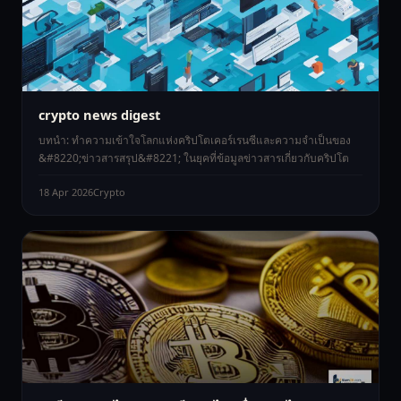
crypto news digest
บทนำ: ทำความเข้าใจโลกแห่งคริปโตเคอร์เรนซีและความจำเป็นของ
&#8220;ข่าวสารสรุป&#8221; ในยุคที่ข้อมูลข่าวสารเกี่ยวกับคริปโต
18 Apr 2026
Crypto