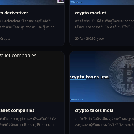
to derivatives
crypto market
 Derivatives: โลกของอนุพันธ์คริป
สวัสดีครับ! ยินดีต้อนรับสู่โลกของการลงท
ำหรับนักลงทุนสถาบันและผู้เล่นราย
เต้นอย่างตลาดคริปโตเคอร์เรนซีในปี 2
องการซื้อขายสินทรัพย์ดิจิ
หลายคนคงเคยได้ยินชื่อ Bi
Crypto
20 Apr 2026
Crypto
wallet companies
crypto taxes india
ริปโต: ประตูสู่โลกแห่งสินทรัพย์ดิจิทัล
ภาษีคริปโตในอินเดีย: คู่มือฉบับสมบูร
ทรัพย์ดิจิทัลอย่าง Bitcoin, Ethereum
ลงทุนและผู้พัฒนาเทคโนโลยี โลกของสิ
คริปโตอื่น
ดิจิทัลและคริปโตเคอร์เรนซีกำลังเ