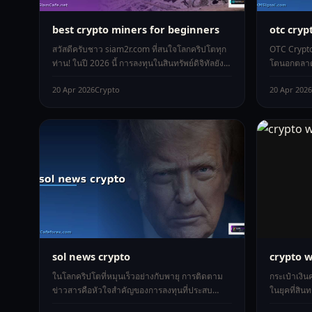
best crypto miners for beginners
otc cryp
สวัสดีครับชาว siam2r.com ที่สนใจโลกคริปโตทุก
OTC Crypto
ท่าน! ในปี 2026 นี้ การลงทุนในสินทรัพย์ดิจิทัลยัง
โตนอกตลาดส
คงเป็นเทรนด์ที่ร้อนแรง และห
ใหญ่ ในโลกข
20 Apr 2026
Crypto
20 Apr 2026
sol news crypto
crypto 
ในโลกคริปโตที่หมุนเร็วอย่างกับพายุ การติดตาม
กระเป๋าเงินค
ข่าวสารคือหัวใจสำคัญของการลงทุนที่ประสบ
ในยุคที่สิน
ความสำเร็จ โดยเฉพาะกับเหรียญ Solana (
และสกุลเงิน