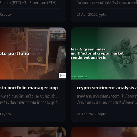
 Bitcoin (BTC) หรือ Ethereum (ETH)
ในโลกการลงทุนดิจิทัล ในโลกของการซ
มเสี่ยง กลัวเสียเ
สินทรัพย์ดิจิทัลหรือคริปโทเคอร์เรนซีที่เ
Crypto
21 Apr 2026
Crypto
pto portfolio manager app
crypto sentiment analysis 
เคอร์เรนซีที่หมุนเร็วและซับซ้อนขึ้น
สวัสดีครับชาว siam2r.com! ในโลกคริ
ีเครื่องมือช่วยจัดการพอร์ตการลงทุนถือ
เร็วปานสายฟ้าแลบ การตัดสินใจลงทุน
ป็นสำหรับนักลงท
ฉลาดต้องอาศัยข้อมูลเชิงลึกที่มากกว่า
Crypto
21 Apr 2026
Crypto