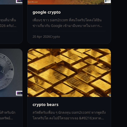
google crypto
ุนที่น่าตื่น
เพื่อนๆ ชาว siam2r.com ที่สนใจคริปโตคงได้ยิน
026 ครับ!
ข่าวเกี่ยวกับ Google เข้ามามีบทบาทในวงการ
สินทรัพย์ดิจิทัลมากขึ้นเรื่อยๆ ใช่ไ
20 Apr 2026
Crypto
crypto bears
ณ์สำหรับนัก
สวัสดีครับเพื่อน ๆ นักลงทุน siam2r.com! หากพูดถึง
นทรัพย์
โลกคริปโต คงไม่มีใครอยากเจอ &#8216;ตลาด
หมี&#8217; หรือ Bear Market เพรา