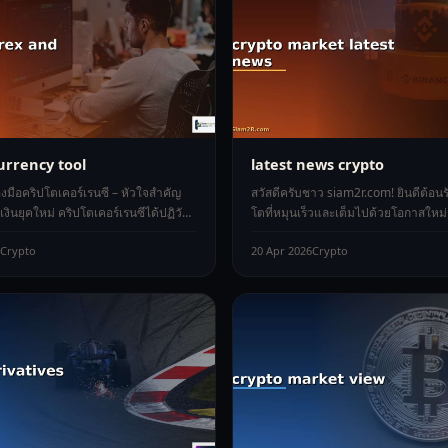
urrency tool
latest news crypto
องมือคริปโตเคอร์เรนซี – หัวใจสำคัญ
สวัสดีครับชาว siam2r.com! ยินดีต้อนรั
ินยุคใหม่ คริปโตเคอร์เรนซีได้ปฏิวัติ
โตที่หมุนเร็วและเต็มไปด้วยโอกาสใหม่
วกับเงิน สินทรัพย
ตลาดสินทรัพย์ดิจิทัลยังคง
Crypto
20 Apr 2026
Crypto