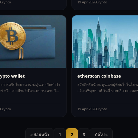
Crypto
19 Apr 2026
Crypto
ypto wallet
etherscan coinbase
ในวงการคริปโตมานานคงคุ้นเคยกับคำว่า
สวัสดีครับนักลงทุนและผู้ที่สนใจในโล
et หรือกระเป๋าคริปโตแบบกระดาษกัน
อร์เรนซีทุกท่าน! วันนี้ siam2r.com ข
หมครับ? นี่คือหนึ่งใ
ทำความรู้จักกับสองแพลตฟอร์มสำคัญ
Crypto
19 Apr 2026
Crypto
« ก่อนหน้า
1
2
3
ถัดไป »